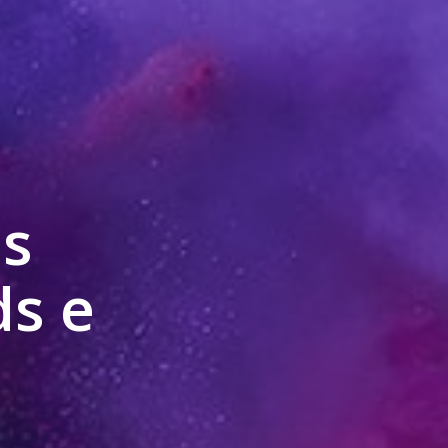
s
ds e