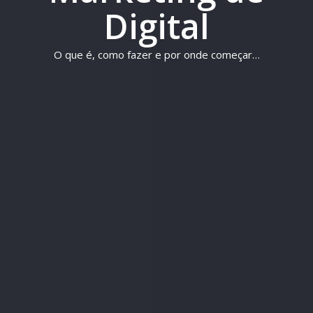
Digital
O que é, como fazer e por onde começar…