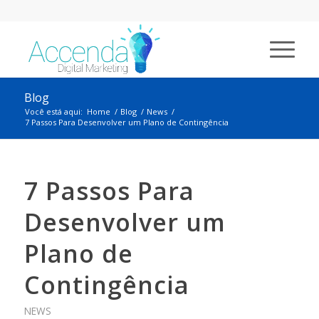
Blog
Você está aqui:
Home
/
Blog
/
News
/
7 Passos Para Desenvolver um Plano de Contingência
7 Passos Para
Desenvolver um
Plano de
Contingência
NEWS