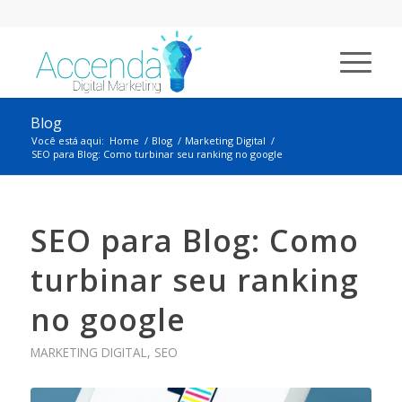
Blog
Você está aqui:
Home
/
Blog
/
Marketing Digital
/
SEO para Blog: Como turbinar seu ranking no google
SEO para Blog: Como
turbinar seu ranking
no google
MARKETING DIGITAL
,
SEO