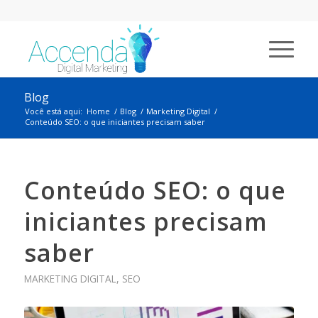
Blog
Você está aqui:
Home
/
Blog
/
Marketing Digital
/
Conteúdo SEO: o que iniciantes precisam saber
Conteúdo SEO: o que
iniciantes precisam
saber
MARKETING DIGITAL
,
SEO