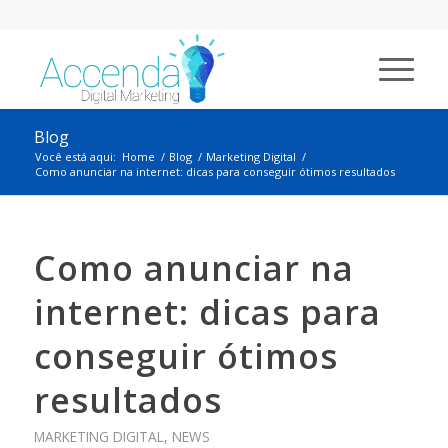
Blog
Você está aqui:
Home
/
Blog
/
Marketing Digital
/
Como anunciar na internet: dicas para conseguir ótimos resultados
Como anunciar na
internet: dicas para
conseguir ótimos
resultados
MARKETING DIGITAL
,
NEWS