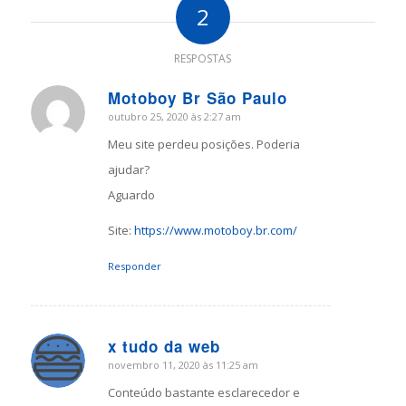
2
RESPOSTAS
Motoboy Br São Paulo
outubro 25, 2020 às 2:27 am
says:
Meu site perdeu posições. Poderia
ajudar?
Aguardo
Site:
https://www.motoboy.br.com/
Responder
x tudo da web
novembro 11, 2020 às 11:25 am
says:
Conteúdo bastante esclarecedor e