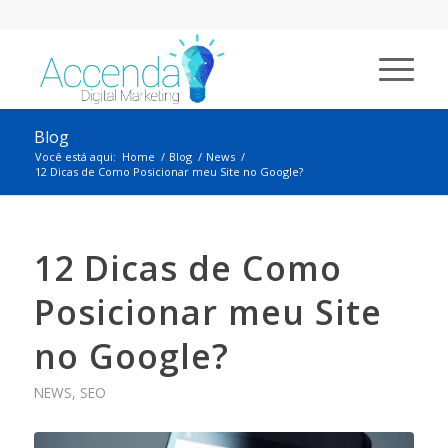
Blog
Você está aqui:
Home
/
Blog
/
News
/
12 Dicas de Como Posicionar meu Site no Google?
12 Dicas de Como
Posicionar meu Site
no Google?
NEWS
,
SEO