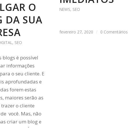
LGAR O
NEWS
,
SEO
 DA SUA
RESA
fevereiro 27, 2020
/
0 Comentários
IGITAL
,
SEO
s blogs é possível
har informações
para o seu cliente. E
is aprofundadas e
adas forem estas
s, maiores serão as
trazer o cliente
 de você. Mas, não
as criar um blog e