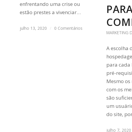
enfrentando uma crise ou
PARA
estão prestes a vivenciar…
COM
julho 13, 2020
/
0 Comentários
MARKETING D
A escolha 
hospedagem
para cada 
pré-requis
Mesmo os 
com os mel
são sufici
um usuário
do site, p
julho 7, 2020