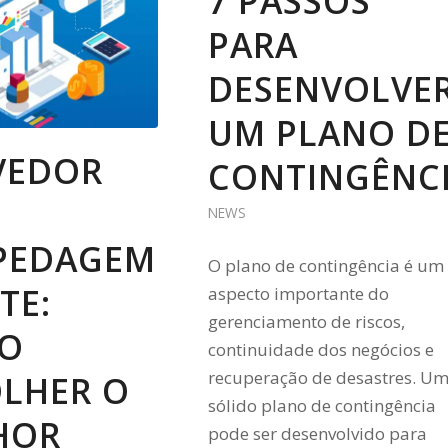
7 PASSOS
PARA
DESENVOLVE
UM PLANO D
VEDOR
CONTINGÊNC
NEWS
PEDAGEM
O plano de contingência é um
TE:
aspecto importante do
gerenciamento de riscos,
O
continuidade dos negócios e
recuperação de desastres. U
OLHER O
sólido plano de contingência
HOR
pode ser desenvolvido para