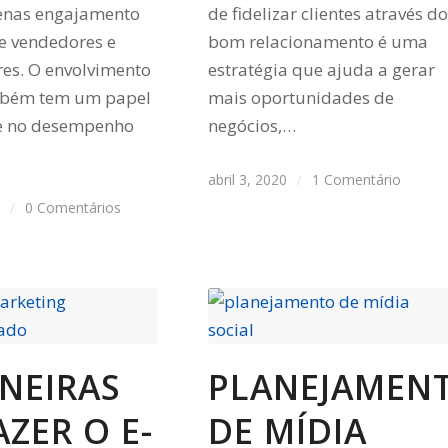
enas engajamento
de fidelizar clientes através do
re vendedores e
bom relacionamento é uma
es. O envolvimento
estratégia que ajuda a gerar
ambém tem um papel
mais oportunidades de
e no desempenho
negócios,…
abril 3, 2020
/
1 Comentário
0
/
0 Comentários
NEIRAS
PLANEJAMEN
AZER O E-
DE MÍDIA