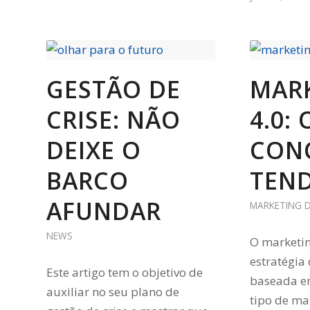
GESTÃO DE
MAR
CRISE: NÃO
4.0: 
DEIXE O
CONC
BARCO
TEN
AFUNDAR
MARKETING D
NEWS
O marketin
estratégia
Este artigo tem o objetivo de
baseada e
auxiliar no seu plano de
tipo de ma