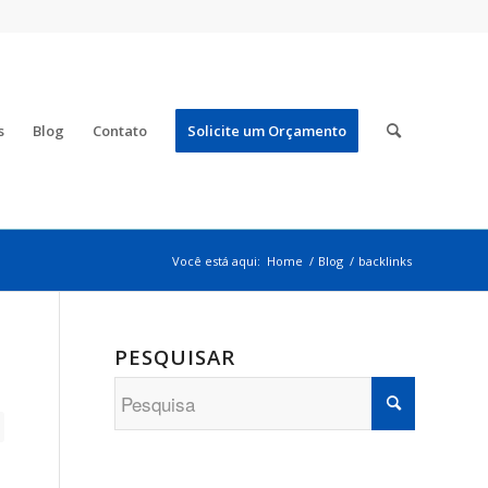
s
Blog
Contato
Solicite um Orçamento
Você está aqui:
Home
/
Blog
/
backlinks
PESQUISAR