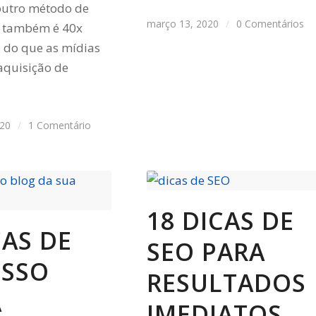
outro método de
março 13, 2020
/
0 Comentários
, também é 40x
z do que as mídias
 aquisição de
020
/
1 Comentário
18 DICAS DE
CAS DE
SEO PARA
ESSO
RESULTADOS
A
IMEDIATOS