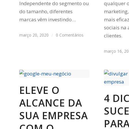
Independente do segmento ou
qualquer 
do tamanho, diferentes
marketing
marcas vêm investindo…
mais efica
sociais na
março 20, 2020
/
0 Comentários
clientes.
março 16, 2
ELEVE O
4 DI
ALCANCE DA
SUC
SUA EMPRESA
PAR
COM O