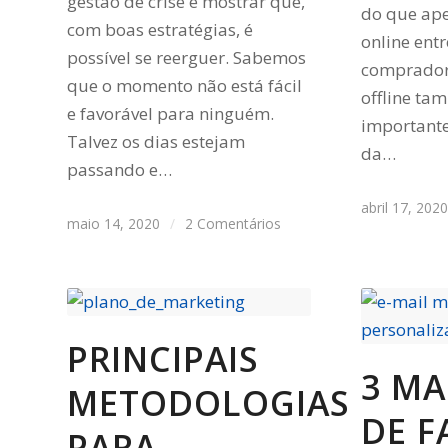
gestão de crise e mostrar que,
do que ap
com boas estratégias, é
online ent
possível se reerguer. Sabemos
comprador
que o momento não está fácil
offline t
e favorável para ninguém.
important
Talvez os dias estejam
da…
passando e…
abril 17, 202
maio 14, 2020
/
2 Comentários
PRINCIPAIS
3 MA
METODOLOGIAS
DE F
PARA