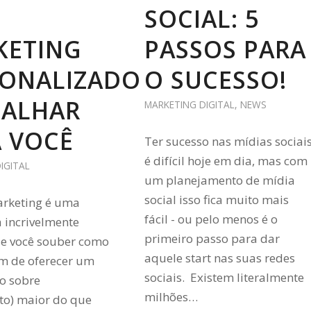
SOCIAL: 5
KETING
PASSOS PARA
SONALIZADO
O SUCESSO!
BALHAR
MARKETING DIGITAL
,
NEWS
 VOCÊ
Ter sucesso nas mídias sociai
é difícil hoje em dia, mas com
IGITAL
um planejamento de mídia
social isso fica muito mais
arketing é uma
fácil - ou pelo menos é o
 incrivelmente
primeiro passo para dar
se você souber como
aquele start nas suas redes
ém de oferecer um
sociais. Existem literalmente
no sobre
milhões…
to) maior do que