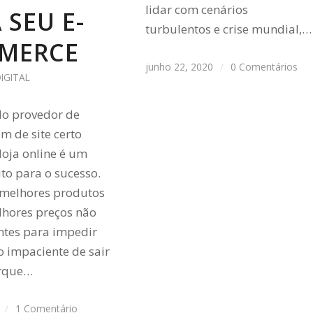
lidar com cenários
 SEU E-
turbulentos e crise mundial,…
MERCE
junho 22, 2020
/
0 Comentários
IGITAL
do provedor de
 de site certo
loja online é um
ito para o sucesso.
melhores produtos
hores preços não
entes para impedir
 impaciente de sair
orque…
/
1 Comentário