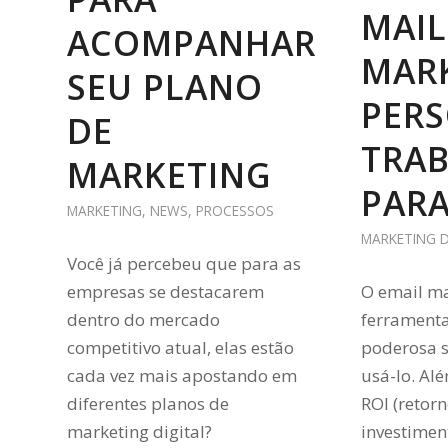
MAIL
ACOMPANHAR
MAR
SEU PLANO
PER
DE
TRA
MARKETING
PARA
MARKETING
,
NEWS
,
PROCESSOS
MARKETING D
Você já percebeu que para as
empresas se destacarem
O email m
dentro do mercado
ferramenta
competitivo atual, elas estão
poderosa 
cada vez mais apostando em
usá-lo. Al
diferentes planos de
ROI (retor
marketing digital?
investimen