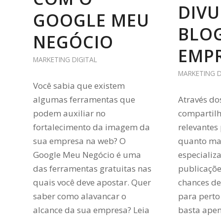
DIVU
GOOGLE MEU
BLOG
NEGÓCIO
EMP
MARKETING DIGITAL
MARKETING D
Você sabia que existem
algumas ferramentas que
Através do
podem auxiliar no
compartil
fortalecimento da imagem da
relevantes 
sua empresa na web? O
quanto ma
Google Meu Negócio é uma
especializ
das ferramentas gratuitas nas
publicaçõe
quais você deve apostar. Quer
chances de 
saber como alavancar o
para perto
alcance da sua empresa? Leia
basta apen