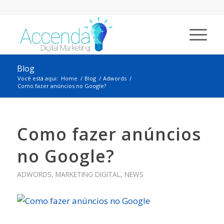
Blog
Você está aqui:
Home
/
Blog
/
Adwords
/
Como fazer anúncios no Google?
Como fazer anúncios
no Google?
ADWORDS
,
MARKETING DIGITAL
,
NEWS