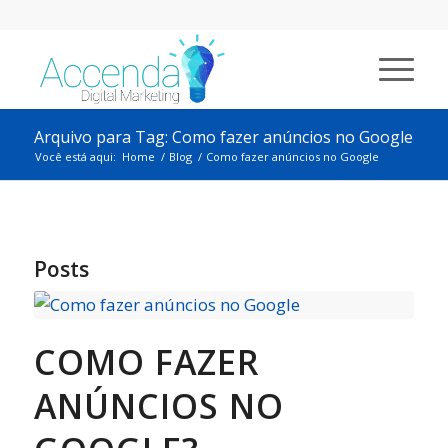
Arquivo para Tag: Como fazer anúncios no Google
Você está aqui:
Home
/
Blog
/
Como fazer anúncios no Google
Posts
COMO FAZER
ANÚNCIOS NO