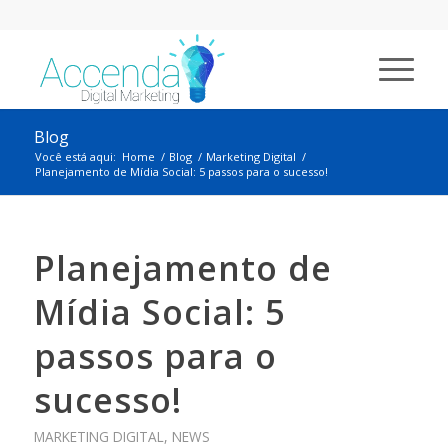
Blog
Você está aqui:
Home
/
Blog
/
Marketing Digital
/
Planejamento de Mídia Social: 5 passos para o sucesso!
Planejamento de
Mídia Social: 5
passos para o
sucesso!
MARKETING DIGITAL
,
NEWS