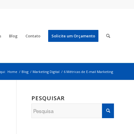
s
Blog
Contato
Solicite um Orçamento
qui:
Home
/
Blog
/
Marketing Digital
/
6 Métricas de E-mail Marketing
PESQUISAR