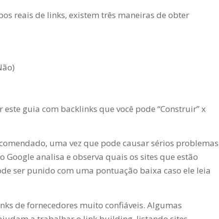
s reais de links, existem três maneiras de obter
Não)
r este guia com backlinks que você pode “Construir” x
recomendado, uma vez que pode causar sérios problemas
 o Google analisa e observa quais os sites que estão
ode ser punido com uma pontuação baixa caso ele leia
ks de fornecedores muito confiáveis. Algumas
judam a trabalhar o link building, listando sites