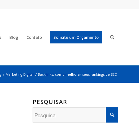
s
Blog
Contato
Solicite um Orçamento
g
/
Marketing Digital
/
Backlinks: como melhorar seus rankings de SEO
PESQUISAR