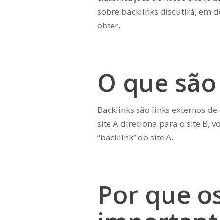
sobre backlinks discutirá, em d
obter.
O que são
Backlinks são links externos d
site A direciona para o site B,
“backlink” do site A.
Por que os