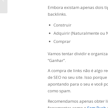
como isso pode ajudar
Embora existam apenas dois tipo
sua empresa
backlinks.
Construir
Adquirir (Naturalmente ou 
Comprar
Vamos tentar dividir e organiza
“Ganhar”.
A compra de links não é algo 
de SEO no seu site. Isso porque
apontando para o seu e você p
como spam.
Recomendamos apenas obter lin
ferramentas como o
Sem Rush
a