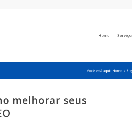
Home
Serviço
Você está aqui:
Home
/
Blo
mo melhorar seus
EO