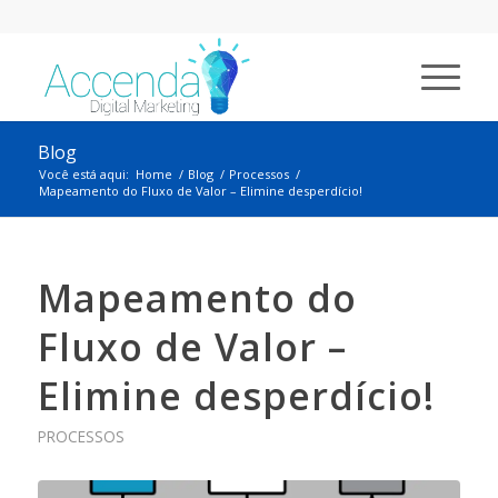
Blog
Você está aqui:
Home
/
Blog
/
Processos
/
Mapeamento do Fluxo de Valor – Elimine desperdício!
Mapeamento do
Fluxo de Valor –
Elimine desperdício!
PROCESSOS