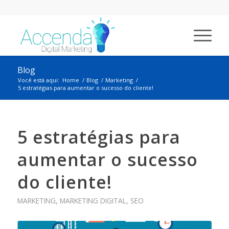
Blog
Você está aqui:
Home
/
Blog
/
Marketing
/
5 estratégias para aumentar o sucesso do cliente!
5 estratégias para
aumentar o sucesso
do cliente!
MARKETING
,
MARKETING DIGITAL
,
SEO