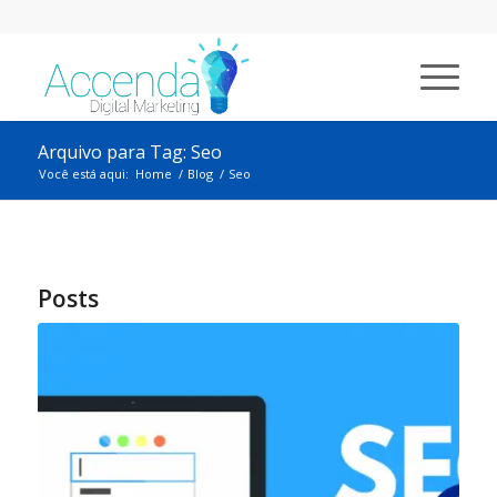
Arquivo para Tag: Seo
Você está aqui:
Home
/
Blog
/
Seo
Posts