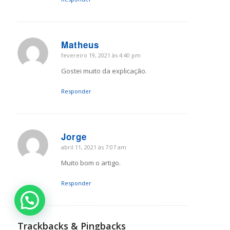
Matheus
fevereiro 19, 2021 às 4:40 pm
says:
Gostei muito da explicação.
Responder
Jorge
abril 11, 2021 às 7:07 am
says:
Muito bom o artigo.
Responder
Trackbacks & Pingbacks