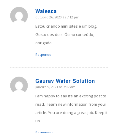
Walesca
outubro 26, 2020 às 7:12 pm
says:
Estou criando mini sites e um blog.
Gosto dos dois. Ótimo conteúdo,
obrigada.
Responder
Gaurav Water Solution
janeiro 9, 2021 às 7:07 am
says:
I am happy to say it’s an exciting post to
read. I learn new information from your
article. You are doing a great job. Keep it
up
Responder