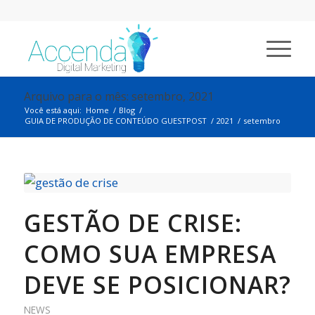
Arquivo para o mês: setembro, 2021
Você está aqui:
Home
/
Blog
/
GUIA DE PRODUÇÃO DE CONTEÚDO GUESTPOST
/
2021
/
setembro
GESTÃO DE CRISE:
COMO SUA EMPRESA
DEVE SE POSICIONAR?
NEWS