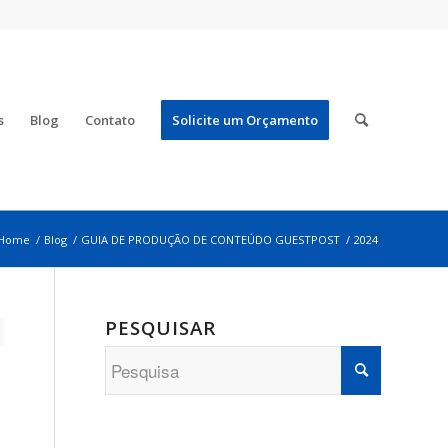
s
Blog
Contato
Solicite um Orçamento
Home
/
Blog
/
GUIA DE PRODUÇÃO DE CONTEÚDO GUESTPOST
/
2024
PESQUISAR