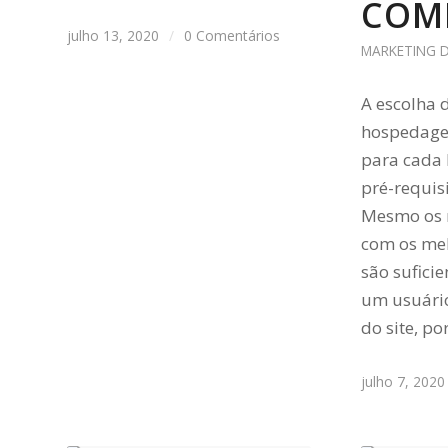
COM
julho 13, 2020
/
0 Comentários
MARKETING D
A escolha 
hospedagem
para cada 
pré-requis
Mesmo os 
com os mel
são sufici
um usuário
do site, p
julho 7, 2020