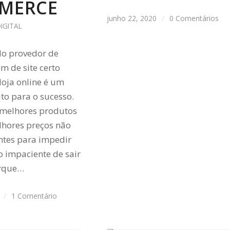
MERCE
junho 22, 2020
/
0 Comentários
IGITAL
do provedor de
 de site certo
loja online é um
ito para o sucesso.
melhores produtos
hores preços não
entes para impedir
 impaciente de sair
orque…
/
1 Comentário