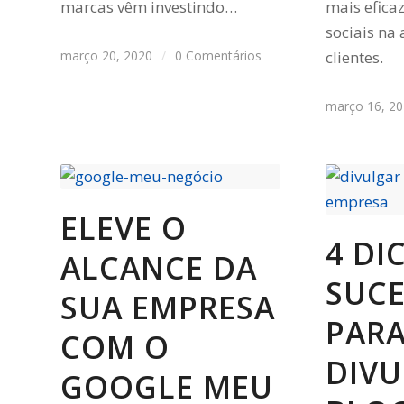
marcas vêm investindo…
mais efica
sociais na
março 20, 2020
/
0 Comentários
clientes.
março 16, 2
ELEVE O
4 DI
ALCANCE DA
SUC
SUA EMPRESA
PAR
COM O
DIVU
GOOGLE MEU