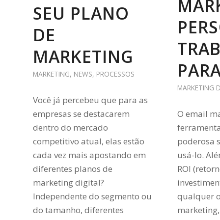
MAR
SEU PLANO
PER
DE
TRA
MARKETING
PARA
MARKETING
,
NEWS
,
PROCESSOS
MARKETING D
Você já percebeu que para as
empresas se destacarem
O email m
dentro do mercado
ferramenta
competitivo atual, elas estão
poderosa 
cada vez mais apostando em
usá-lo. Al
diferentes planos de
ROI (retor
marketing digital?
investimen
Independente do segmento ou
qualquer 
do tamanho, diferentes
marketing