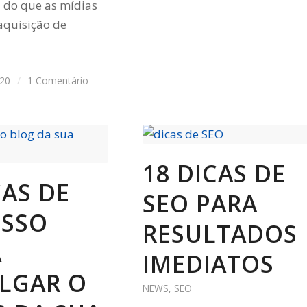
z do que as mídias
 aquisição de
020
/
1 Comentário
18 DICAS DE
CAS DE
SEO PARA
ESSO
RESULTADOS
A
IMEDIATOS
LGAR O
NEWS
,
SEO