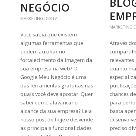
BLOG
NEGÓCIO
EMP
MARKETING DIGITAL
MARKETING D
Você sabia que existem
algumas ferramentas que
Através do
podem auxiliar no
compartil
fortalecimento da imagem da
relevantes 
sua empresa na web? O
quanto ma
Google Meu Negócio é uma
especializ
das ferramentas gratuitas nas
publicaçõe
quais você deve apostar. Quer
chances de 
saber como alavancar o
para perto
alcance da sua empresa? Leia
basta apen
nosso post de hoje e desvende
desenvolve
as principais funcionalidades
preciso di