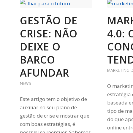
GESTÃO DE
MAR
CRISE: NÃO
4.0: 
DEIXE O
CONC
BARCO
TEN
AFUNDAR
MARKETING D
NEWS
O marketin
estratégia
Este artigo tem o objetivo de
baseada e
auxiliar no seu plano de
tipo de ma
gestão de crise e mostrar que,
do que ap
com boas estratégias, é
online ent
possível se reerguer. Sabemos