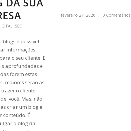
 DA SUA
RESA
fevereiro 27, 2020
/
0 Comentários
IGITAL
,
SEO
s blogs é possível
har informações
para o seu cliente. E
is aprofundadas e
adas forem estas
s, maiores serão as
trazer o cliente
 de você. Mas, não
as criar um blog e
r conteúdo. É
vulgar o blog da