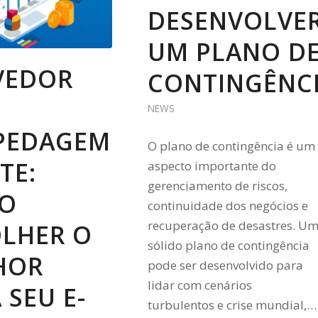
DESENVOLVE
UM PLANO D
VEDOR
CONTINGÊNC
NEWS
PEDAGEM
O plano de contingência é um
TE:
aspecto importante do
gerenciamento de riscos,
O
continuidade dos negócios e
recuperação de desastres. U
OLHER O
sólido plano de contingência
HOR
pode ser desenvolvido para
lidar com cenários
 SEU E-
turbulentos e crise mundial,…