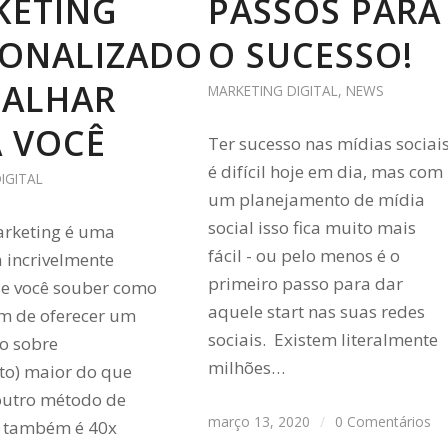
KETING
PASSOS PARA
SONALIZADO
O SUCESSO!
BALHAR
MARKETING DIGITAL
,
NEWS
 VOCÊ
Ter sucesso nas mídias sociai
é difícil hoje em dia, mas com
IGITAL
um planejamento de mídia
social isso fica muito mais
arketing é uma
fácil - ou pelo menos é o
 incrivelmente
primeiro passo para dar
se você souber como
aquele start nas suas redes
ém de oferecer um
sociais. Existem literalmente
no sobre
milhões…
to) maior do que
outro método de
março 13, 2020
/
0 Comentários
, também é 40x