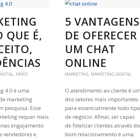
KETING
5 VANTAGENS
O QUE É,
DE OFERECER
EITO,
UM CHAT
DÊNCIAS
ONLINE
IGITAL
,
NEWS
MARKETING
,
MARKETING DIGITAL
g 4.0 é uma
O atendimento ao cliente é u
 de marketing
dos setores mais importantes
m pesquisa. Esse
para essencialmente todo tip
rketing requer mais
de negócio. Afinal, ser capaz
enas engajamento
de fidelizar clientes através do
re vendedores e
bom relacionamento é uma