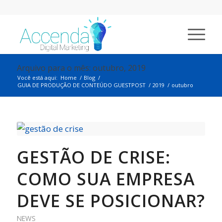
Arquivo para o mês: outubro, 2019
Você está aqui:
Home
/
Blog
/
GUIA DE PRODUÇÃO DE CONTEÚDO GUESTPOST
/
2019
/
outubro
GESTÃO DE CRISE:
COMO SUA EMPRESA
DEVE SE POSICIONAR?
NEWS