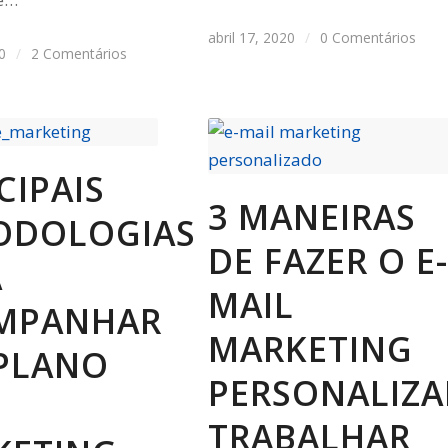
abril 17, 2020
/
0 Comentários
0
/
2 Comentários
CIPAIS
3 MANEIRAS
ODOLOGIAS
DE FAZER O E-
A
MAIL
MPANHAR
MARKETING
 PLANO
PERSONALIZ
TRABALHAR