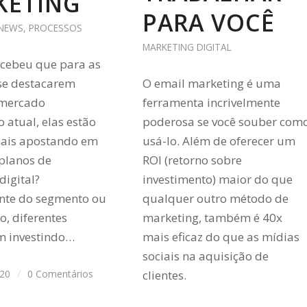
KETING
PARA VOCÊ
NEWS
,
PROCESSOS
MARKETING DIGITAL
rcebeu que para as
se destacarem
O email marketing é uma
 mercado
ferramenta incrivelmente
 atual, elas estão
poderosa se você souber com
mais apostando em
usá-lo. Além de oferecer um
 planos de
ROI (retorno sobre
digital?
investimento) maior do que
nte do segmento ou
qualquer outro método de
, diferentes
marketing, também é 40x
m investindo…
mais eficaz do que as mídias
sociais na aquisição de
020
/
0 Comentários
clientes.