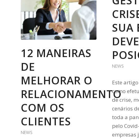
GEST
CRIS
SUA 
DEVE
12 MANEIRAS
POSI
DE
NEWS
MELHORAR O
Este artig
RELACIONAMENTO
como efet
de crise, 
COM OS
cenários d
toda a pa
CLIENTES
pelo Covid
NEWS
empresas j