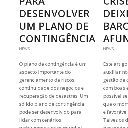
PARA
CRIS
DESENVOLVER
DEIX
UM PLANO DE
BAR
CONTINGÊNCIA
AFU
NEWS
NEWS
O plano de contingência é um
Este artigo
aspecto importante do
auxiliar n
gerenciamento de riscos,
gestão de 
continuidade dos negócios e
com boas e
recuperação de desastres. Um
possível s
sólido plano de contingência
que o mome
pode ser desenvolvido para
e favoráve
lidar com cenários
Talvez os 
turbulentos e crise mundial,…
passando 