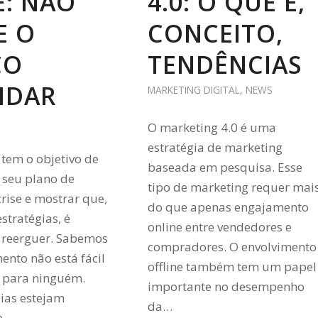
E: NÃO
4.0: O QUE É,
E O
CONCEITO,
CO
TENDÊNCIAS
NDAR
MARKETING DIGITAL
,
NEWS
O marketing 4.0 é uma
estratégia de marketing
 tem o objetivo de
baseada em pesquisa. Esse
o seu plano de
tipo de marketing requer mai
crise e mostrar que,
do que apenas engajamento
stratégias, é
online entre vendedores e
e reerguer. Sabemos
compradores. O envolvimento
nto não está fácil
offline também tem um papel
l para ninguém.
importante no desempenho
dias estejam
da…
e…