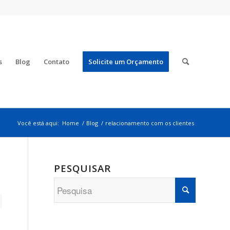
s
Blog
Contato
Solicite um Orçamento
Você está aqui:
Home
/
Blog
/
relacionamento com os clientes
PESQUISAR