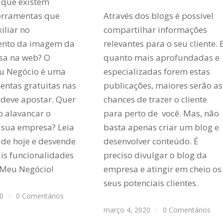
 que existem
erramentas que
Através dos blogs é possível
liar no
compartilhar informações
mento da imagem da
relevantes para o seu cliente. 
sa na web? O
quanto mais aprofundadas e
u Negócio é uma
especializadas forem estas
entas gratuitas nas
publicações, maiores serão as
 deve apostar. Quer
chances de trazer o cliente
 alavancar o
para perto de você. Mas, não
 sua empresa? Leia
basta apenas criar um blog e
 de hoje e desvende
desenvolver conteúdo. É
ais funcionalidades
preciso divulgar o blog da
 Meu Negócio!
empresa e atingir em cheio os
seus potenciais clientes.
20
/
0 Comentários
março 4, 2020
/
0 Comentários