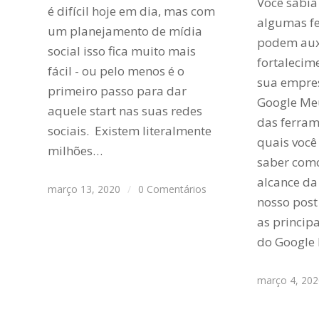
Você sabia
é difícil hoje em dia, mas com
algumas f
um planejamento de mídia
podem auxi
social isso fica muito mais
fortaleci
fácil - ou pelo menos é o
sua empre
primeiro passo para dar
Google Me
aquele start nas suas redes
das ferram
sociais. Existem literalmente
quais você
milhões…
saber como
alcance da
março 13, 2020
/
0 Comentários
nosso post
as princip
do Google
março 4, 20