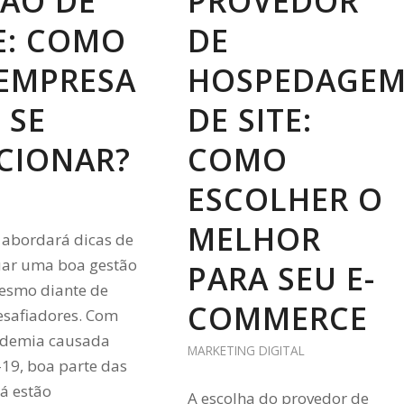
ÃO DE
PROVEDOR
E: COMO
DE
EMPRESA
HOSPEDAGE
 SE
DE SITE:
CIONAR?
COMO
ESCOLHER O
MELHOR
o abordará dicas de
uar uma boa gestão
PARA SEU E-
mesmo diante de
COMMERCE
esafiadores. Com
ndemia causada
MARKETING DIGITAL
-19, boa parte das
á estão
A escolha do provedor de