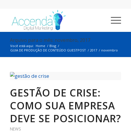
Arquivo para o mês: novembro, 2017
Você está aqui:
Home
/
Blog
/
GUIA DE PRODUÇÃO DE CONTEÚDO GUESTPOST
/
2017
/
novembro
GESTÃO DE CRISE:
COMO SUA EMPRESA
DEVE SE POSICIONAR?
NEWS