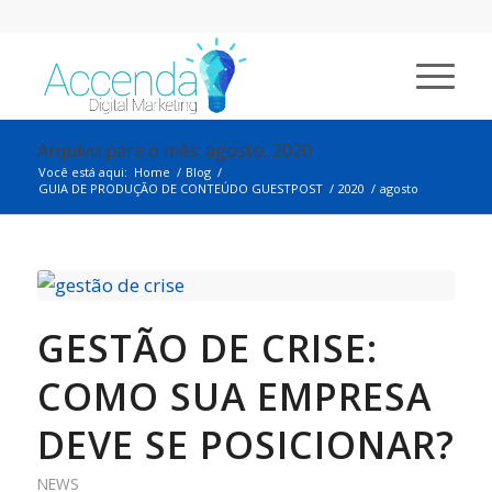
Arquivo para o mês: agosto, 2020
Você está aqui:
Home
/
Blog
/
GUIA DE PRODUÇÃO DE CONTEÚDO GUESTPOST
/
2020
/
agosto
GESTÃO DE CRISE:
COMO SUA EMPRESA
DEVE SE POSICIONAR?
NEWS