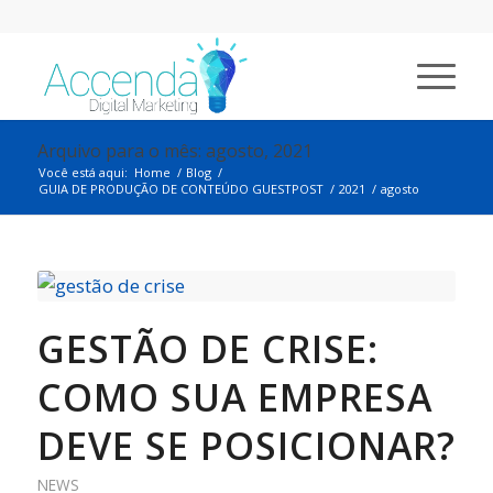
Arquivo para o mês: agosto, 2021
Você está aqui:
Home
/
Blog
/
GUIA DE PRODUÇÃO DE CONTEÚDO GUESTPOST
/
2021
/
agosto
GESTÃO DE CRISE:
COMO SUA EMPRESA
DEVE SE POSICIONAR?
NEWS