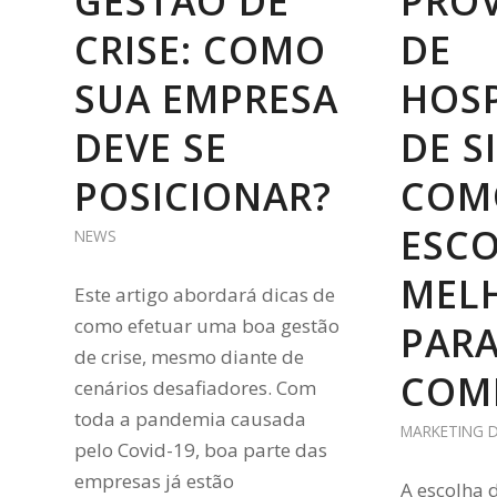
GESTÃO DE
PRO
CRISE: COMO
DE
SUA EMPRESA
HOS
DEVE SE
DE SI
POSICIONAR?
COM
ESC
NEWS
MEL
Este artigo abordará dicas de
como efetuar uma boa gestão
PARA
de crise, mesmo diante de
COM
cenários desafiadores. Com
toda a pandemia causada
MARKETING D
pelo Covid-19, boa parte das
empresas já estão
A escolha 