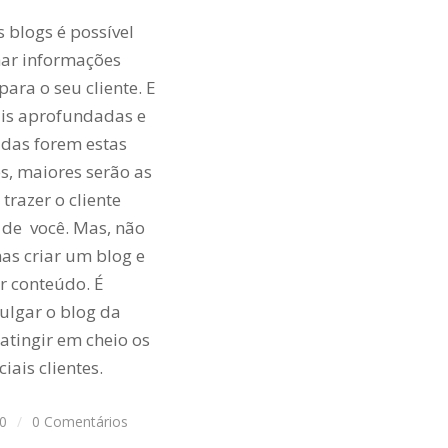
s blogs é possível
har informações
para o seu cliente. E
is aprofundadas e
adas forem estas
s, maiores serão as
trazer o cliente
 de você. Mas, não
as criar um blog e
r conteúdo. É
vulgar o blog da
atingir em cheio os
iais clientes.
20
/
0 Comentários