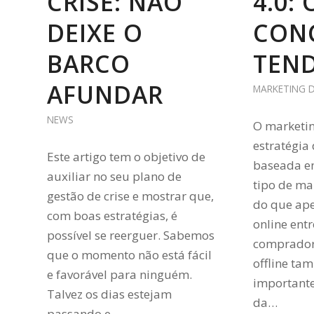
CRISE: NÃO
4.0: 
DEIXE O
CONC
BARCO
TEN
AFUNDAR
MARKETING D
NEWS
O marketin
estratégia
Este artigo tem o objetivo de
baseada e
auxiliar no seu plano de
tipo de ma
gestão de crise e mostrar que,
do que ap
com boas estratégias, é
online ent
possível se reerguer. Sabemos
comprador
que o momento não está fácil
offline t
e favorável para ninguém.
important
Talvez os dias estejam
da…
passando e…