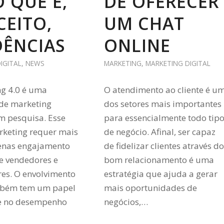
O QUE É,
DE OFERECER
EITO,
UM CHAT
DÊNCIAS
ONLINE
IGITAL
,
NEWS
MARKETING
,
MARKETING DIGITAL
g 4.0 é uma
O atendimento ao cliente é u
 de marketing
dos setores mais importantes
m pesquisa. Esse
para essencialmente todo tip
rketing requer mais
de negócio. Afinal, ser capaz
enas engajamento
de fidelizar clientes através do
re vendedores e
bom relacionamento é uma
es. O envolvimento
estratégia que ajuda a gerar
ambém tem um papel
mais oportunidades de
e no desempenho
negócios,…