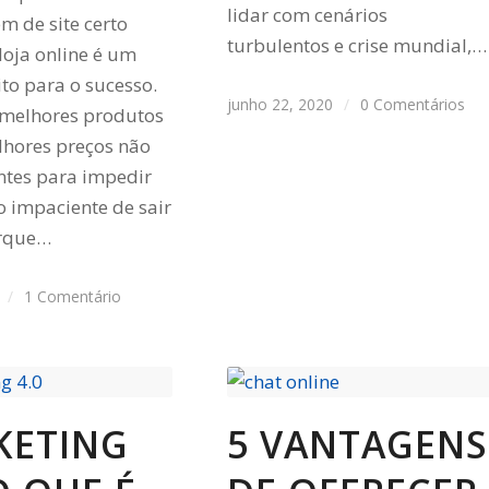
lidar com cenários
 de site certo
turbulentos e crise mundial,…
loja online é um
ito para o sucesso.
junho 22, 2020
/
0 Comentários
melhores produtos
hores preços não
entes para impedir
 impaciente de sair
orque…
/
1 Comentário
KETING
5 VANTAGENS