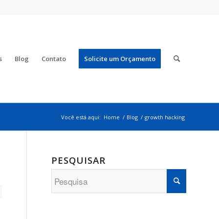
s
Blog
Contato
Solicite um Orçamento
Você está aqui:
Home
/
Blog
/
growth hacking
PESQUISAR