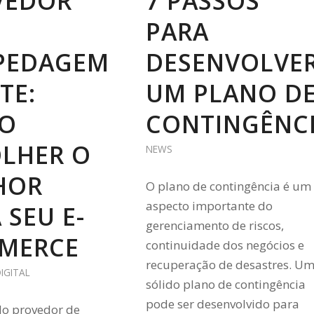
VEDOR
7 PASSOS
PARA
PEDAGEM
DESENVOLVE
TE:
UM PLANO D
O
CONTINGÊNC
OLHER O
NEWS
HOR
O plano de contingência é um
aspecto importante do
 SEU E-
gerenciamento de riscos,
MERCE
continuidade dos negócios e
recuperação de desastres. U
IGITAL
sólido plano de contingência
pode ser desenvolvido para
do provedor de