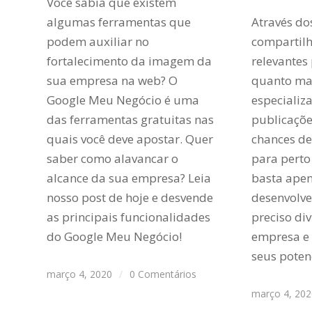
Você sabia que existem
algumas ferramentas que
Através do
podem auxiliar no
compartil
fortalecimento da imagem da
relevantes 
sua empresa na web? O
quanto ma
Google Meu Negócio é uma
especializ
das ferramentas gratuitas nas
publicaçõe
quais você deve apostar. Quer
chances de 
saber como alavancar o
para perto
alcance da sua empresa? Leia
basta apen
nosso post de hoje e desvende
desenvolve
as principais funcionalidades
preciso di
do Google Meu Negócio!
empresa e 
seus potenc
março 4, 2020
/
0 Comentários
março 4, 20