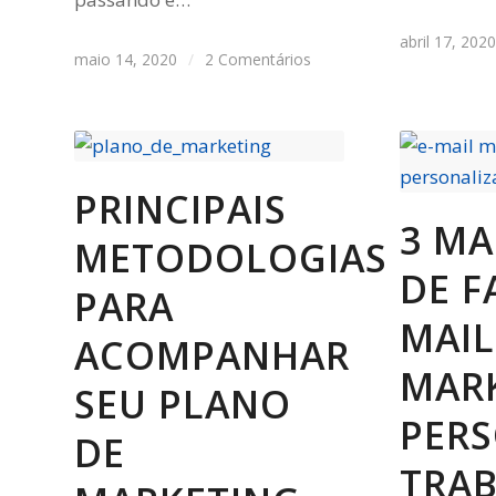
abril 17, 202
maio 14, 2020
/
2 Comentários
PRINCIPAIS
3 MA
METODOLOGIAS
DE F
PARA
MAIL
ACOMPANHAR
MAR
SEU PLANO
PER
DE
TRA