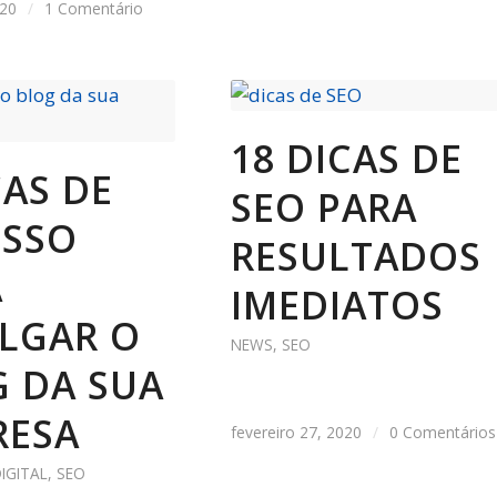
020
/
1 Comentário
18 DICAS DE
CAS DE
SEO PARA
ESSO
RESULTADOS
A
IMEDIATOS
LGAR O
NEWS
,
SEO
 DA SUA
RESA
fevereiro 27, 2020
/
0 Comentários
IGITAL
,
SEO