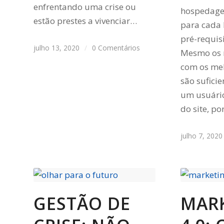
enfrentando uma crise ou
hospedagem
estão prestes a vivenciar…
para cada 
pré-requis
julho 13, 2020
/
0 Comentários
Mesmo os 
com os mel
são sufici
um usuário
do site, p
julho 7, 2020
GESTÃO DE
MAR