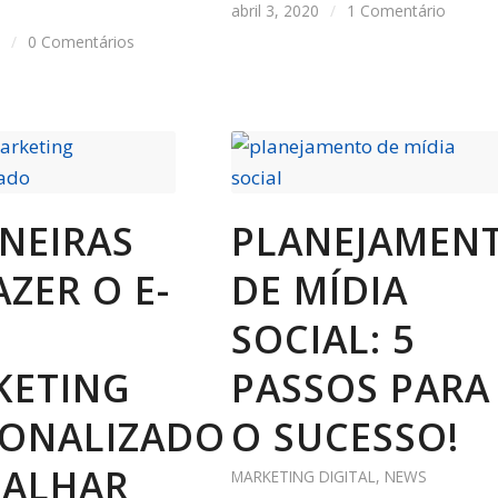
abril 3, 2020
/
1 Comentário
0
/
0 Comentários
NEIRAS
PLANEJAMEN
AZER O E-
DE MÍDIA
SOCIAL: 5
KETING
PASSOS PARA
SONALIZADO
O SUCESSO!
BALHAR
MARKETING DIGITAL
,
NEWS