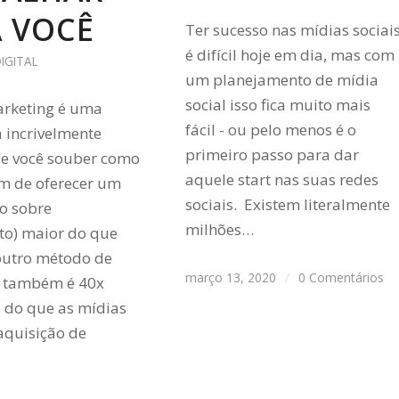
 VOCÊ
Ter sucesso nas mídias sociai
é difícil hoje em dia, mas com
IGITAL
um planejamento de mídia
social isso fica muito mais
arketing é uma
fácil - ou pelo menos é o
 incrivelmente
primeiro passo para dar
se você souber como
aquele start nas suas redes
ém de oferecer um
sociais. Existem literalmente
no sobre
milhões…
to) maior do que
outro método de
março 13, 2020
/
0 Comentários
, também é 40x
z do que as mídias
 aquisição de