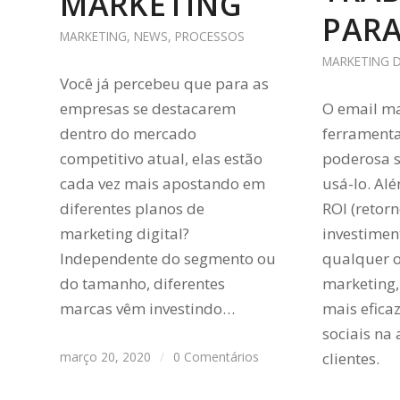
MARKETING
PARA
MARKETING
,
NEWS
,
PROCESSOS
MARKETING D
Você já percebeu que para as
empresas se destacarem
O email m
dentro do mercado
ferramenta
competitivo atual, elas estão
poderosa 
cada vez mais apostando em
usá-lo. Al
diferentes planos de
ROI (retor
marketing digital?
investimen
Independente do segmento ou
qualquer 
do tamanho, diferentes
marketing
marcas vêm investindo…
mais efica
sociais na
março 20, 2020
/
0 Comentários
clientes.