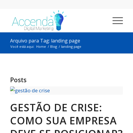
Arquivo para Tag: landing page
Você está aqui:
Home
/
Blog
/
landing page
Posts
GESTÃO DE CRISE:
COMO SUA EMPRESA