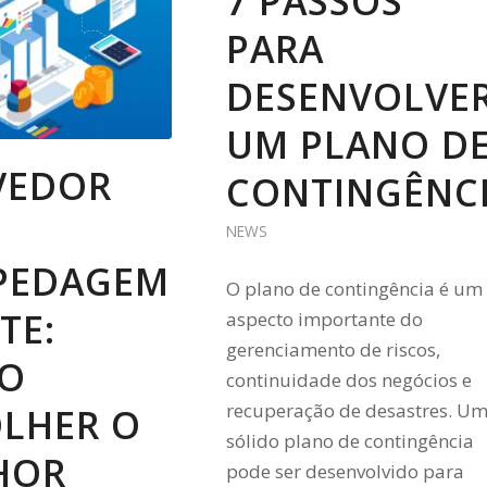
7 PASSOS
PARA
DESENVOLVE
UM PLANO D
VEDOR
CONTINGÊNC
NEWS
PEDAGEM
O plano de contingência é um
TE:
aspecto importante do
gerenciamento de riscos,
O
continuidade dos negócios e
recuperação de desastres. U
OLHER O
sólido plano de contingência
HOR
pode ser desenvolvido para