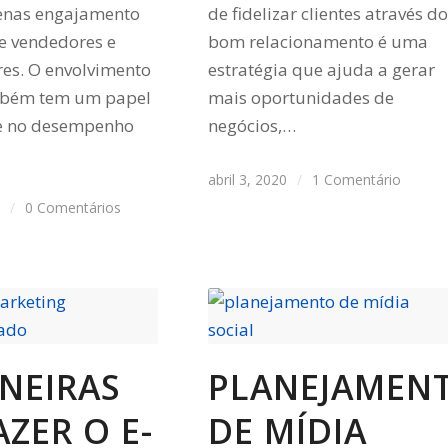
enas engajamento
de fidelizar clientes através do
re vendedores e
bom relacionamento é uma
es. O envolvimento
estratégia que ajuda a gerar
ambém tem um papel
mais oportunidades de
e no desempenho
negócios,…
abril 3, 2020
/
1 Comentário
0
/
0 Comentários
NEIRAS
PLANEJAMEN
AZER O E-
DE MÍDIA