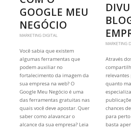
DIVU
GOOGLE MEU
BLOG
NEGÓCIO
EMP
MARKETING DIGITAL
MARKETING D
Você sabia que existem
algumas ferramentas que
Através do
podem auxiliar no
compartil
fortalecimento da imagem da
relevantes 
sua empresa na web? O
quanto ma
Google Meu Negócio é uma
especializ
das ferramentas gratuitas nas
publicaçõe
quais você deve apostar. Quer
chances de 
saber como alavancar o
para perto
alcance da sua empresa? Leia
basta apen