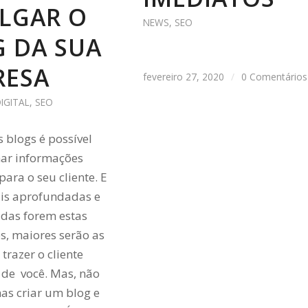
LGAR O
NEWS
,
SEO
 DA SUA
RESA
fevereiro 27, 2020
/
0 Comentários
IGITAL
,
SEO
s blogs é possível
har informações
para o seu cliente. E
is aprofundadas e
adas forem estas
s, maiores serão as
trazer o cliente
 de você. Mas, não
as criar um blog e