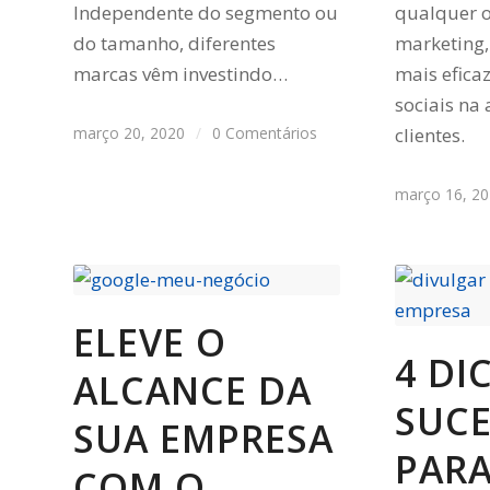
Independente do segmento ou
qualquer 
do tamanho, diferentes
marketing
marcas vêm investindo…
mais efica
sociais na
março 20, 2020
/
0 Comentários
clientes.
março 16, 2
ELEVE O
4 DI
ALCANCE DA
SUC
SUA EMPRESA
PAR
COM O