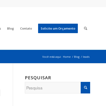
s
Blog
Contato
Solicite um Orçamento
Você está aqui:
Home
/
Blog
/
leads
PESQUISAR