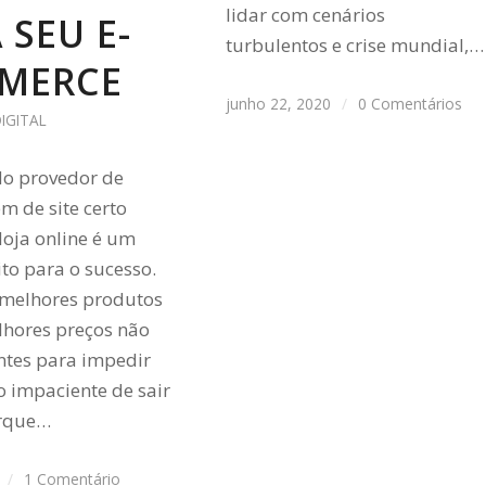
lidar com cenários
 SEU E-
turbulentos e crise mundial,…
MERCE
junho 22, 2020
/
0 Comentários
IGITAL
do provedor de
 de site certo
loja online é um
ito para o sucesso.
melhores produtos
hores preços não
entes para impedir
 impaciente de sair
orque…
/
1 Comentário