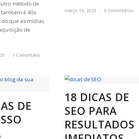
outro método de
março 13, 2020
/
0 Comentários
, também é 40x
z do que as mídias
 aquisição de
020
/
1 Comentário
18 DICAS DE
CAS DE
SEO PARA
ESSO
RESULTADOS
A
IMEDIATOS