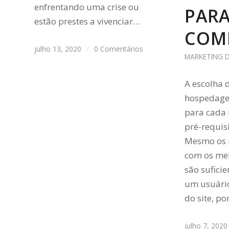
enfrentando uma crise ou
PARA
estão prestes a vivenciar…
COM
julho 13, 2020
/
0 Comentários
MARKETING D
A escolha 
hospedagem
para cada 
pré-requis
Mesmo os 
com os mel
são sufici
um usuário
do site, p
julho 7, 2020