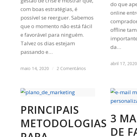
gestão de crise e mostrar que,
do que ap
com boas estratégias, é
online ent
possível se reerguer. Sabemos
comprador
que o momento não está fácil
offline t
e favorável para ninguém.
important
Talvez os dias estejam
da…
passando e…
abril 17, 202
maio 14, 2020
/
2 Comentários
PRINCIPAIS
3 MA
METODOLOGIAS
DE F
PARA