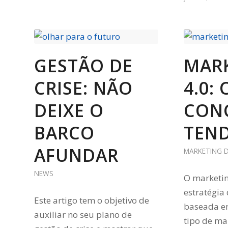
GESTÃO DE
MAR
CRISE: NÃO
4.0: 
DEIXE O
CONC
BARCO
TEN
AFUNDAR
MARKETING D
NEWS
O marketin
estratégia
Este artigo tem o objetivo de
baseada e
auxiliar no seu plano de
tipo de ma