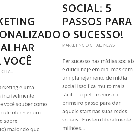
SOCIAL: 5
KETING
PASSOS PARA
SONALIZADO
O SUCESSO!
BALHAR
MARKETING DIGITAL
,
NEWS
 VOCÊ
Ter sucesso nas mídias sociai
é difícil hoje em dia, mas com
IGITAL
um planejamento de mídia
social isso fica muito mais
arketing é uma
fácil - ou pelo menos é o
 incrivelmente
primeiro passo para dar
se você souber como
aquele start nas suas redes
ém de oferecer um
sociais. Existem literalmente
no sobre
milhões…
to) maior do que