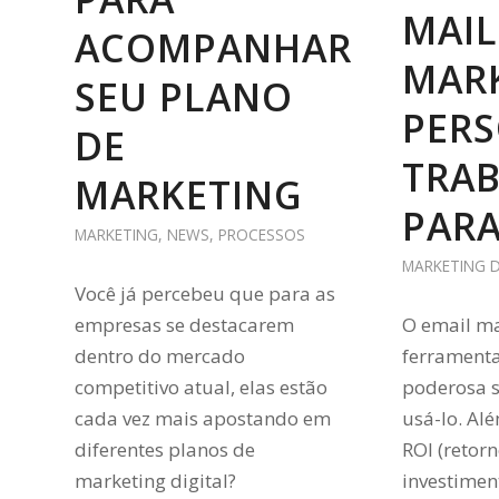
MAIL
ACOMPANHAR
MAR
SEU PLANO
PER
DE
TRA
MARKETING
PARA
MARKETING
,
NEWS
,
PROCESSOS
MARKETING D
Você já percebeu que para as
empresas se destacarem
O email m
dentro do mercado
ferramenta
competitivo atual, elas estão
poderosa 
cada vez mais apostando em
usá-lo. Al
diferentes planos de
ROI (retor
marketing digital?
investimen