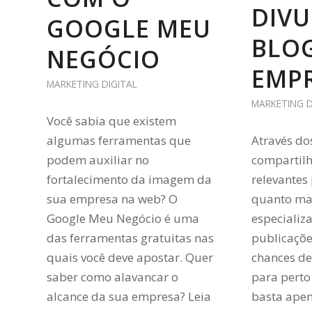
DIVU
GOOGLE MEU
BLOG
NEGÓCIO
EMP
MARKETING DIGITAL
MARKETING D
Você sabia que existem
algumas ferramentas que
Através do
podem auxiliar no
compartil
fortalecimento da imagem da
relevantes 
sua empresa na web? O
quanto ma
Google Meu Negócio é uma
especializ
das ferramentas gratuitas nas
publicaçõe
quais você deve apostar. Quer
chances de 
saber como alavancar o
para perto
alcance da sua empresa? Leia
basta apen