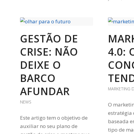
GESTÃO DE
MAR
CRISE: NÃO
4.0: 
DEIXE O
CONC
BARCO
TEN
AFUNDAR
MARKETING D
NEWS
O marketin
estratégia
Este artigo tem o objetivo de
baseada e
auxiliar no seu plano de
tipo de ma