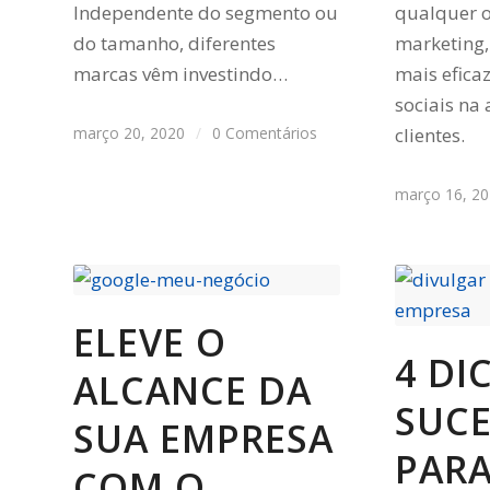
Independente do segmento ou
qualquer 
do tamanho, diferentes
marketing
marcas vêm investindo…
mais efica
sociais na
março 20, 2020
/
0 Comentários
clientes.
março 16, 2
ELEVE O
4 DI
ALCANCE DA
SUC
SUA EMPRESA
PAR
COM O