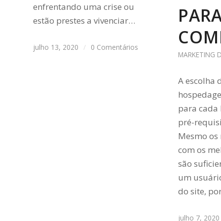
enfrentando uma crise ou
PARA
estão prestes a vivenciar…
COM
julho 13, 2020
/
0 Comentários
MARKETING D
A escolha 
hospedagem
para cada 
pré-requis
Mesmo os 
com os mel
são sufici
um usuário
do site, p
julho 7, 2020