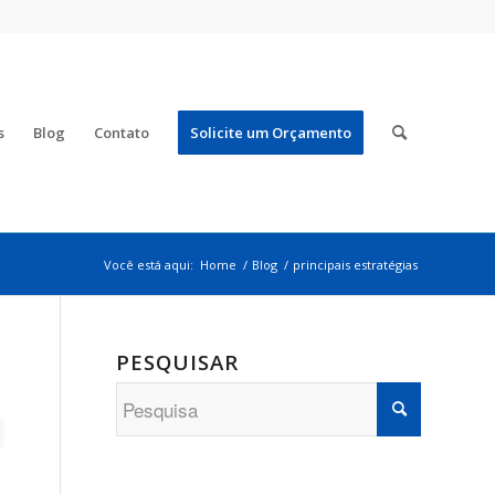
s
Blog
Contato
Solicite um Orçamento
Você está aqui:
Home
/
Blog
/
principais estratégias
PESQUISAR