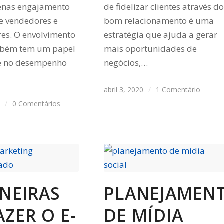
enas engajamento
de fidelizar clientes através do
re vendedores e
bom relacionamento é uma
es. O envolvimento
estratégia que ajuda a gerar
ambém tem um papel
mais oportunidades de
e no desempenho
negócios,…
abril 3, 2020
/
1 Comentário
0
/
0 Comentários
NEIRAS
PLANEJAMEN
AZER O E-
DE MÍDIA