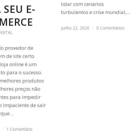
lidar com cenários
 SEU E-
turbulentos e crise mundial,…
MERCE
junho 22, 2020
/
0 Comentários
IGITAL
do provedor de
 de site certo
loja online é um
ito para o sucesso.
melhores produtos
hores preços não
entes para impedir
 impaciente de sair
orque…
/
1 Comentário