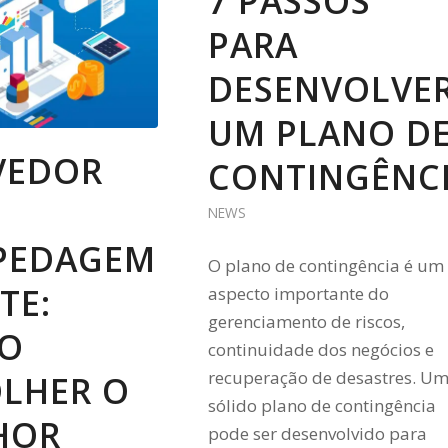
7 PASSOS
PARA
DESENVOLVE
UM PLANO D
VEDOR
CONTINGÊNC
NEWS
PEDAGEM
O plano de contingência é um
TE:
aspecto importante do
gerenciamento de riscos,
O
continuidade dos negócios e
recuperação de desastres. U
OLHER O
sólido plano de contingência
HOR
pode ser desenvolvido para