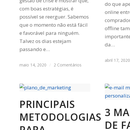
gestão de crise e mostrar que,
do que ap
com boas estratégias, é
online ent
possível se reerguer. Sabemos
comprador
que o momento não está fácil
offline t
e favorável para ninguém.
important
Talvez os dias estejam
da…
passando e…
abril 17, 202
maio 14, 2020
/
2 Comentários
PRINCIPAIS
3 MA
METODOLOGIAS
DE F
PARA