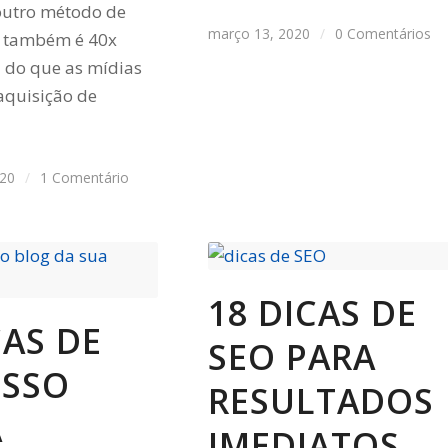
outro método de
março 13, 2020
/
0 Comentários
, também é 40x
z do que as mídias
 aquisição de
020
/
1 Comentário
18 DICAS DE
CAS DE
SEO PARA
ESSO
RESULTADOS
A
IMEDIATOS