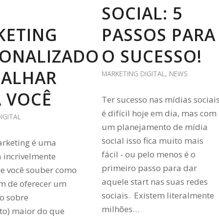
SOCIAL: 5
KETING
PASSOS PARA
SONALIZADO
O SUCESSO!
BALHAR
MARKETING DIGITAL
,
NEWS
 VOCÊ
Ter sucesso nas mídias sociai
é difícil hoje em dia, mas com
IGITAL
um planejamento de mídia
social isso fica muito mais
arketing é uma
fácil - ou pelo menos é o
 incrivelmente
primeiro passo para dar
se você souber como
aquele start nas suas redes
ém de oferecer um
sociais. Existem literalmente
no sobre
milhões…
to) maior do que