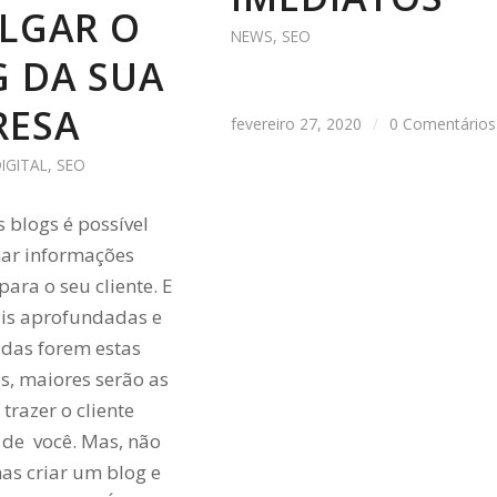
LGAR O
NEWS
,
SEO
 DA SUA
RESA
fevereiro 27, 2020
/
0 Comentários
IGITAL
,
SEO
s blogs é possível
har informações
para o seu cliente. E
is aprofundadas e
adas forem estas
s, maiores serão as
trazer o cliente
 de você. Mas, não
as criar um blog e