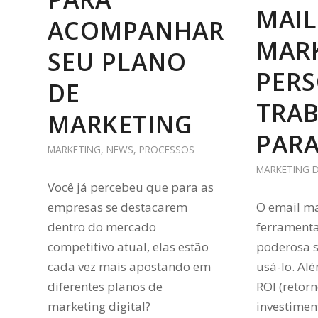
MAIL
ACOMPANHAR
MAR
SEU PLANO
PER
DE
TRA
MARKETING
PARA
MARKETING
,
NEWS
,
PROCESSOS
MARKETING D
Você já percebeu que para as
empresas se destacarem
O email m
dentro do mercado
ferramenta
competitivo atual, elas estão
poderosa 
cada vez mais apostando em
usá-lo. Al
diferentes planos de
ROI (retor
marketing digital?
investimen