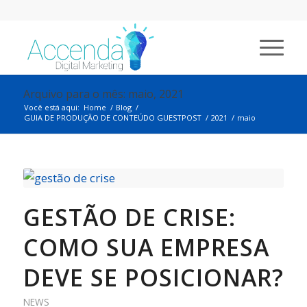
Arquivo para o mês: maio, 2021
Você está aqui:
Home
/
Blog
/
GUIA DE PRODUÇÃO DE CONTEÚDO GUESTPOST
/
2021
/
maio
GESTÃO DE CRISE:
COMO SUA EMPRESA
DEVE SE POSICIONAR?
NEWS