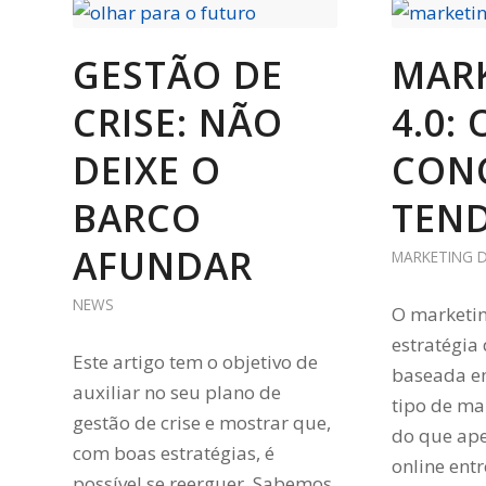
GESTÃO DE
MAR
CRISE: NÃO
4.0: 
DEIXE O
CONC
BARCO
TEN
AFUNDAR
MARKETING D
NEWS
O marketin
estratégia
Este artigo tem o objetivo de
baseada e
auxiliar no seu plano de
tipo de ma
gestão de crise e mostrar que,
do que ap
com boas estratégias, é
online ent
possível se reerguer. Sabemos