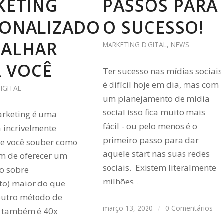
KETING
PASSOS PARA
SONALIZADO
O SUCESSO!
BALHAR
MARKETING DIGITAL
,
NEWS
 VOCÊ
Ter sucesso nas mídias sociai
é difícil hoje em dia, mas com
IGITAL
um planejamento de mídia
social isso fica muito mais
arketing é uma
fácil - ou pelo menos é o
 incrivelmente
primeiro passo para dar
se você souber como
aquele start nas suas redes
ém de oferecer um
sociais. Existem literalmente
no sobre
milhões…
to) maior do que
outro método de
março 13, 2020
/
0 Comentários
, também é 40x