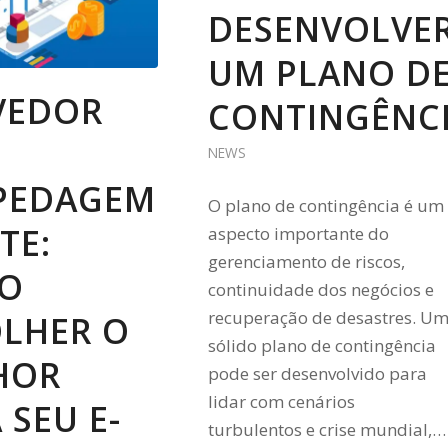
DESENVOLVE
UM PLANO D
VEDOR
CONTINGÊNC
NEWS
PEDAGEM
O plano de contingência é um
TE:
aspecto importante do
gerenciamento de riscos,
O
continuidade dos negócios e
recuperação de desastres. U
OLHER O
sólido plano de contingência
HOR
pode ser desenvolvido para
lidar com cenários
 SEU E-
turbulentos e crise mundial,…