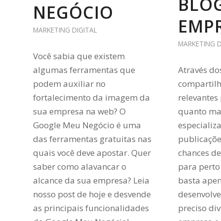
BLOG
NEGÓCIO
EMP
MARKETING DIGITAL
MARKETING D
Você sabia que existem
algumas ferramentas que
Através do
podem auxiliar no
compartil
fortalecimento da imagem da
relevantes 
sua empresa na web? O
quanto ma
Google Meu Negócio é uma
especializ
das ferramentas gratuitas nas
publicaçõe
quais você deve apostar. Quer
chances de 
saber como alavancar o
para perto
alcance da sua empresa? Leia
basta apen
nosso post de hoje e desvende
desenvolve
as principais funcionalidades
preciso di